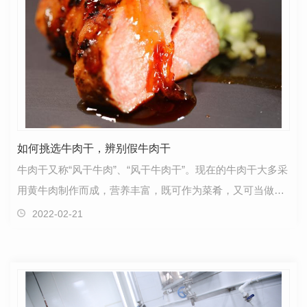
如何挑选牛肉干，辨别假牛肉干
牛肉干又称“风干牛肉”、“风干牛肉干”。现在的牛肉干大多采
用黄牛肉制作而成，营养丰富，既可作为菜肴，又可当做休
闲小吃。随着食品工艺的变革，现代将很多牛肉…
2022-02-21