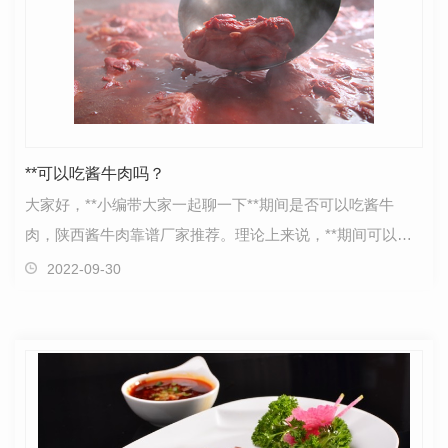
**可以吃酱牛肉吗？
大家好，**小编带大家一起聊一下**期间是否可以吃酱牛
肉，陕西酱牛肉靠谱厂家推荐。理论上来说，**期间可以吃
任何你想吃的东西。**原理是你吃进去的热量比你消耗的…
2022-09-30