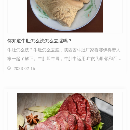
你知道牛肚怎么洗怎么去腥吗？
牛肚怎么洗？牛肚怎么去腥，陕西酱牛肚厂家穆赛伊得带大
家一起了解下。牛肚即牛胃，牛肚中运用.广的为肚领和百
叶，在购买牛肚的时候要特别注意鉴别牛肚的质量，特…
2023-02-15