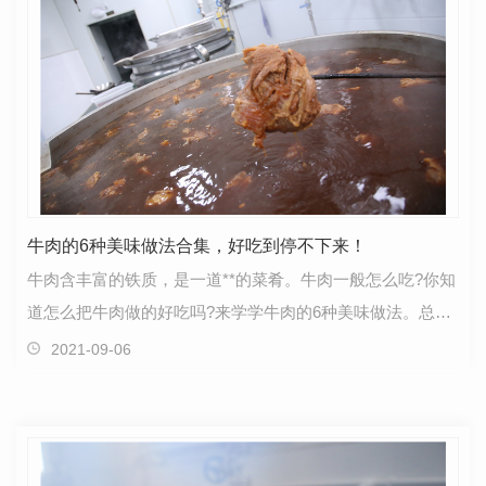
牛肉的6种美味做法合集，好吃到停不下来！
牛肉含丰富的铁质，是一道**的菜肴。牛肉一般怎么吃?你知
道怎么把牛肉做的好吃吗?来学学牛肉的6种美味做法。总有
一道你喜欢。豆花牛肉材料：内脂豆腐一盒，牛肉…
2021-09-06