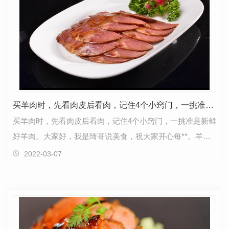
买羊肉时，先看肉皮后看肉，记住4个小窍门，一挑准是新鲜好羊肉
买羊肉时，先看肉皮后看肉，记住4个小窍门，一挑准是新鲜
好羊肉。大家好，我是琦哥说美食，祝大家开心每**。羊肉
非常适合天冷食用，营养非常丰富。羊肉肉质细嫩，…
2022-03-07