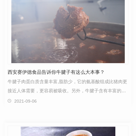
西安赛伊德食品告诉你牛腱子有这么大本事？
牛腱子肉蛋白质含量丰富,脂肪少，它的氨基酸组成比猪肉更
接近人体需要，更容易被吸收。另外，牛腱子含有丰富的矿
物质，很适合想要**塑形的朋友。牛腱，牛腿上的肉…
2021-09-06