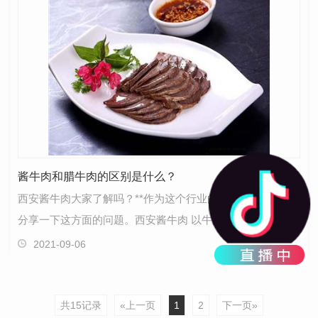
酱牛肉和腊牛肉的区别是什么？
西安酱牛肉大家了解吗？**作为这个行业的小编就来和大家
分享一下这方面的问题。西安酱牛肉 以牛肉为主要原料，经
过多种调味料的腌制而制成的一种肉制品，是源…
2021-09-06
共15记录
«上一页
1
2
下一页»