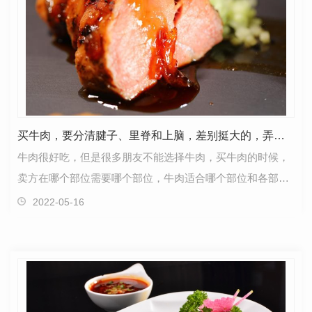
买牛肉，要分清腱子、里脊和上脑，差别挺大的，弄懂再买不被忽悠
牛肉很好吃，但是很多朋友不能选择牛肉，买牛肉的时候，
卖方在哪个部位需要哪个部位，牛肉适合哪个部位和各部
位，经常被肉店欺骗。牛的身体部位不在少数
2022-05-16