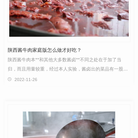
陕西酱牛肉家庭版怎么做才好吃？
陕西酱牛肉本**和其他大多数酱卤**不同之处在于加了当
归，而且用量较重，经过本人实验，酱卤出的菜品有一股淡
淡的药香味，为菜品加分不少。不喜欢药香味的可以减少…
2022-11-26