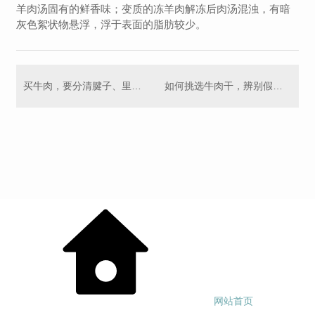
羊肉汤固有的鲜香味；变质的冻羊肉解冻后肉汤混浊，有暗
灰色絮状物悬浮，浮于表面的脂肪较少。
买牛肉，要分清腱子、里脊和上脑，差别挺大的，弄懂再买不被忽悠
如何挑选牛肉干，辨别假牛肉干
网站首页