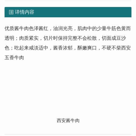
详情内容
优质酱牛肉色泽酱红，油润光亮，肌肉中的少量牛筋色黄而
透明；肉质紧实，切片时保持完整不会松散，切面成豆沙
色；吃起来咸淡适中，酱香浓郁，酥嫩爽口，不硬不柴西安
五香牛肉
西安酱牛肉