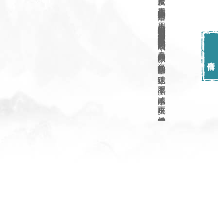
陕西穆赛伊德食品有限公司是一家专业生产西安回坊、
腊牛肉、
酱牛肉的传统牛羊肉加工企业，
公司主要经营：
腊牛肉、
酱牛肉、
五香牛肚、
牛筋等牛羊肉熟食产品等，
零售及批发：
产品选用纯正黄牛经阿訇屠宰后，
选用上等牛腱肉为原材料经过分割腌制后采用二十余种大料及名贵中草药结合和现代工艺卤制而成。
产品具有肉质细腻，
色泽红润香味浓郁，
味道纯正，
肥而不腻，
咸淡适中，
百吃不厌，
是馈赠亲朋好
友，
居家旅行之佳品。
查
看
详
情