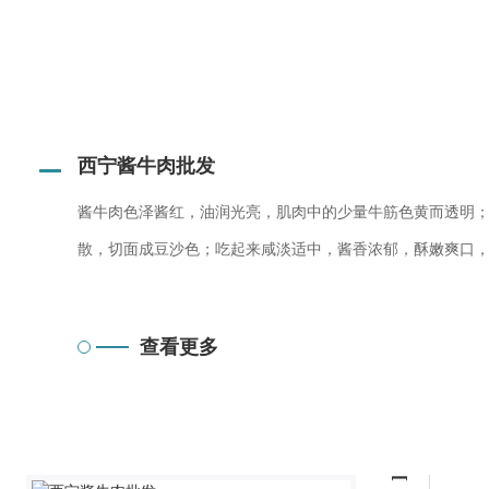
西宁酱牛肉批发
酱牛肉色泽酱红，油润光亮，肌肉中的少量牛筋色黄而透明
散，切面成豆沙色；吃起来咸淡适中，酱香浓郁，酥嫩爽口
查
看
更
多