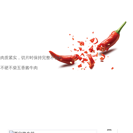
；肉质紧实，切片时保持完整不会松
，不硬不柴五香酱牛肉