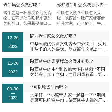
酱牛筋怎么做好吃？
你知道牛肚怎么洗怎么去腥吗？
酱牛筋是一种很受欢迎的食
牛肚怎么洗？牛肚怎么去
物，它可以使你吃起来更加
腥，陕西酱牛肚厂家穆赛伊
美味可口。如果想要做出好
得带大家一起了解下。牛肚
吃的酱牛筋，就需要掌握一
即牛胃，牛肚中运用.广的为
些诀窍了。1：准备材料要想
肚领和百叶，在购买牛肚的
陕西酱牛肉怎么做好吃？
12-26
酱牛筋好吃，准备好材料是
时候要特别注意鉴别牛肚的
中华民族的饮食文化古今中外文明，受到
必不可少的。首先，你需要
质量，特别白的毛肚是用双
2022
非常多的人的喜欢。陕西酱牛肉就是一种
选择一个合适的酱汁和辣
氧水、甲醛泡制三四天才变
风靡中外的一种牛肉美味吃法，其制作方
椒。其次，在制作过程中，
成白色的...
法有很多，不同的做法风格味道也是有差
一定不要忘记加入白芝麻或
陕西酱牛肉家庭版怎么做才好吃？
11-26
异的，而且这道菜的营养价值也是非常高
者花生。.后，注意观察酱牛
陕西酱牛肉本**和其他大多数酱卤**不同
的，那么酱牛肉怎么做...
肉筋和洋葱丝的变化情况。
2022
之处在于加了当归，而且用量较重，经过
如果发现洋葱变软了、酱牛
本人实验，酱卤出的菜品有一股淡淡的药
肉筋开...
香味，为菜品加分不少。不喜欢药香味的
**可以吃酱牛肉吗？
09-30
可以减少用量或者不加当归。配料：底汤
大家好，**小编带大家一起聊一下**期间
10斤，黄豆酱2...
2022
是否可以吃酱牛肉，陕西酱牛肉靠谱厂家
推荐。理论上来说，**期间可以吃任何你
想吃的东西。**原理是你吃进去的热量比