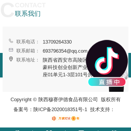
C
CONTACT
你消耗的热量低，你的身体会分解一部分
物质（脂肪、蛋白质）来弥补这一部分的
联系我们
热量缺口，你就会变瘦了。假如你每天运
动以及工作、新陈代谢什么的一共消耗
2000大卡，那么为了**...
联系电话：
13709264330
联系邮箱：
693796354@qq.com
联系地址：
陕西省西安市高陵区丝路融
豪科技创业创新产业园第11
座01单元1-3层101号房
Copyright © 陕西穆赛伊德食品有限公司 版权所有
备案号：
陕ICP备2020018351号-1
技术支持：