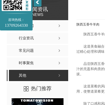
更
精
新闻资讯
彩
NEWS
咨询热线：
陕西五香牛羊肉
13709264330
公司新闻
陕西五香牛羊
行业资讯
这道美食融合
常见问题
过精心处理和调味
时事聚焦
品尝陕西五香
汁的充盈和肉质的
拔。
其他
这道菜肴的风
热门推荐
用，使整道菜肴更
除了口感和风