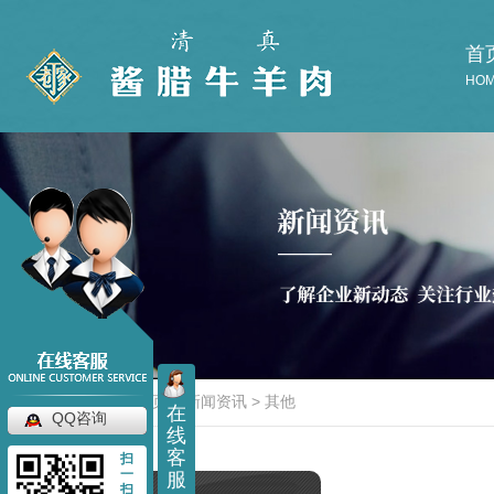
首
HO
当前位置：
首页
>
新闻资讯
>
其他
在
QQ咨询
线
客
扫
一
服
扫