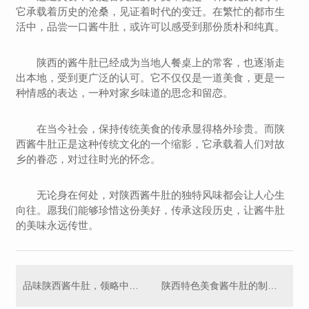
它承载着历史的沧桑，见证着时代的变迁。在繁忙的都市生
活中，品尝一口酱牛肚，或许可以感受到那份质朴和纯真。
陕西的酱牛肚已经成为当地人餐桌上的常客，也逐渐走
出本地，受到更广泛的认可。它不仅仅是一道美食，更是一
种情感的表达，一种对家乡味道的思念和留恋。
在当今社会，保持传统美食的传承显得格外珍贵。而陕
西酱牛肚正是这种传统文化的一个缩影，它承载着人们对故
乡的眷恋，对过往时光的怀念。
无论身在何处，对陕西酱牛肚的独特风味都会让人心生
向往。愿我们能够珍惜这份美好，传承这段历史，让酱牛肚
的美味永远传世。
品味陕西酱牛肚，领略中华美食文化的魅力
陕西特色美食酱牛肚的制作工艺揭秘