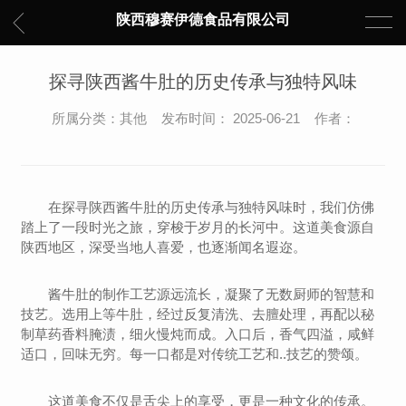
陕西穆赛伊德食品有限公司
探寻陕西酱牛肚的历史传承与独特风味
所属分类：其他 发布时间： 2025-06-21 作者：
在探寻陕西酱牛肚的历史传承与独特风味时，我们仿佛
踏上了一段时光之旅，穿梭于岁月的长河中。这道美食源自
陕西地区，深受当地人喜爱，也逐渐闻名遐迩。
酱牛肚的制作工艺源远流长，凝聚了无数厨师的智慧和
技艺。选用上等牛肚，经过反复清洗、去膻处理，再配以秘
制草药香料腌渍，细火慢炖而成。入口后，香气四溢，咸鲜
适口，回味无穷。每一口都是对传统工艺和..技艺的赞颂。
这道美食不仅是舌尖上的享受，更是一种文化的传承。