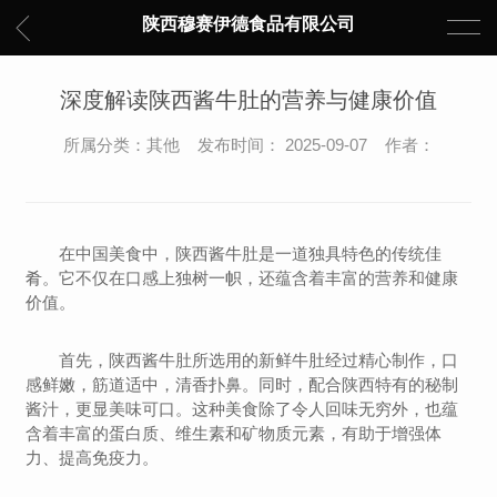
陕西穆赛伊德食品有限公司
深度解读陕西酱牛肚的营养与健康价值
所属分类：其他 发布时间： 2025-09-07 作者：
在中国美食中，陕西酱牛肚是一道独具特色的传统佳
肴。它不仅在口感上独树一帜，还蕴含着丰富的营养和健康
价值。
首先，陕西酱牛肚所选用的新鲜牛肚经过精心制作，口
感鲜嫩，筋道适中，清香扑鼻。同时，配合陕西特有的秘制
酱汁，更显美味可口。这种美食除了令人回味无穷外，也蕴
含着丰富的蛋白质、维生素和矿物质元素，有助于增强体
力、提高免疫力。