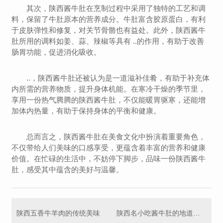
其次，陕西酱牛肚在烹制过程中采用了独特的工艺和调
料，保留了牛肚原本的营养成分。牛肚富含胶原蛋白，有利
于皮肤弹性和修复，对关节骨骼也有益处。此外，陕西酱牛
肚所用的调料如姜、蒜、辣椒等具有 ..的作用，有助于改善
肠胃功能，促进消化吸收。
..，陕西酱牛肚还被认为是一道滋补佳肴，有助于补充体
内所需的营养物质，提升身体机能。在寒冷干燥的季节里，
享用一份热气腾腾的陕西酱牛肚，不仅能暖胃驱寒，还能增
加体内热量，有助于保持身体的平衡和健康。
总而言之，陕西酱牛肚在美食文化中扮演着重要角色，
不仅带给人们美味的口感享受，更蕴含着丰富的营养和健康
价值。在忙碌的生活中，不妨停下脚步，品味一份陕西酱牛
肚，感受其中蕴含的美好与温馨。
陕西五香牛羊肉的传统美味
陕西名小吃酱牛肚的地道做法及风味特点