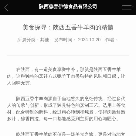
陕西穆赛伊德食品有限公司
美食探寻：陕西五香牛羊肉的精髓
所属分类：其他 发布时间： 2024-10-20 作者：
在陕西，有一道美食享誉中外，那就是陕西五香牛羊
肉。这种独特的烹饪方式赋予了肉类独特的风味和口感，让
人回味无穷。
陕西五香牛羊肉源自于当地悠久的烹饪传统，经过多代
人的传承与创新，形成了独具特色的烹制工艺。选用上等食
材，配合特制的调料，经过精心腌制和炖煮，使得肉质鲜嫩
多汁，醇香四溢。每一口都能感受到主厨的用心与匠心。
吃陕西五香牛羊肉不仅是一场美食之旅，更是对当地文