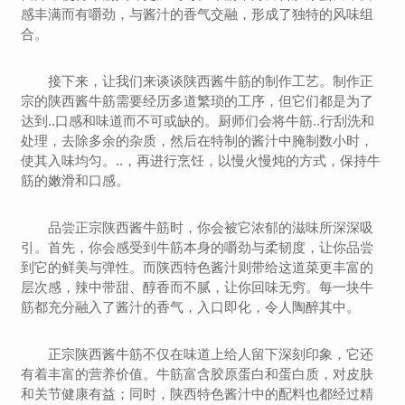
感丰满而有嚼劲，与酱汁的香气交融，形成了独特的风味组
合。
接下来，让我们来谈谈陕西酱牛筋的制作工艺。制作正
宗的陕西酱牛筋需要经历多道繁琐的工序，但它们都是为了
达到..口感和味道而不可或缺的。厨师们会将牛筋..行刮洗和
处理，去除多余的杂质，然后在特制的酱汁中腌制数小时，
使其入味均匀。..，再进行烹饪，以慢火慢炖的方式，保持牛
筋的嫩滑和口感。
品尝正宗陕西酱牛筋时，你会被它浓郁的滋味所深深吸
引。首先，你会感受到牛筋本身的嚼劲与柔韧度，让你品尝
到它的鲜美与弹性。而陕西特色酱汁则带给这道菜更丰富的
层次感，辣中带甜、醇香而不腻，让你回味无穷。每一块牛
筋都充分融入了酱汁的香气，入口即化，令人陶醉其中。
正宗陕西酱牛筋不仅在味道上给人留下深刻印象，它还
有着丰富的营养价值。牛筋富含胶原蛋白和蛋白质，对皮肤
和关节健康有益；同时，陕西特色酱汁中的配料也都经过精